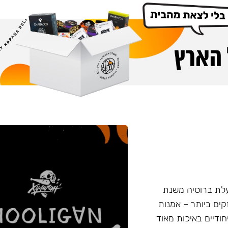
 החדש נעשה על ידי חברת Nuahule הפועלת ברוסיה משנת
המקצוע החזקים ביותר – אמנות
חודיים באיכות מאוד