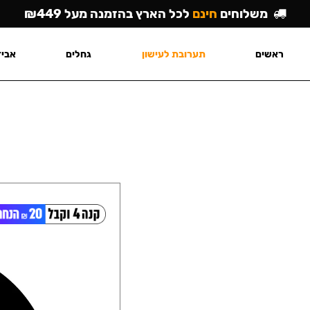
משלוחים
חינם
לכל הארץ בהזמנה מעל ₪449
ראשים
תערובת לעישון
גחלים
אביז