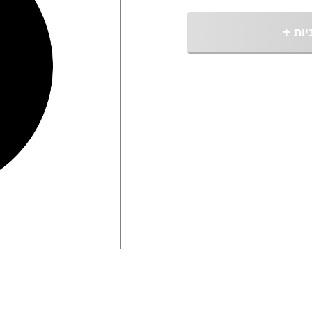
יות
+