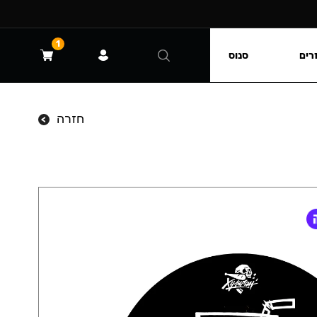
1
רים
סנוס
חזרה