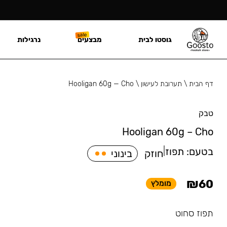
גוסטו לבית
מבצעים
נרגילות
דף הבית
\
תערובת לעישון
\
Hooligan 60g — Cho
טבק
Hooligan 60g – Cho
בטעם:
תפוז
|
חוזק
בינוני
₪
60
מומלץ
תפוז סחוט