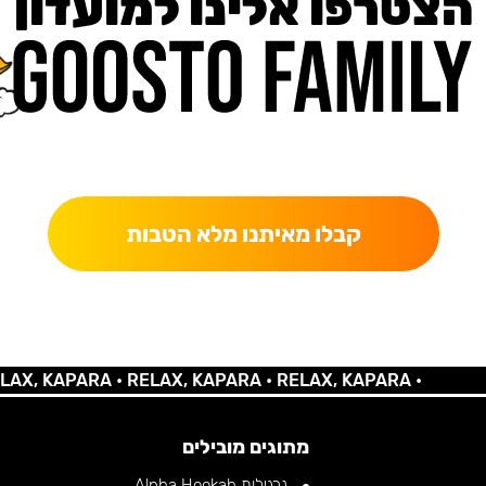
הצטרפו אלינו למועדון
כאן מקבלים יותר — הטבות, עדכונים והפתעות בלעדיות.
קבלו מאיתנו מלא הטבות
 KAPARA •
RELAX, KAPARA •
RELAX, KAPARA •
מתוגים מובילים
נרגילות Alpha Hookah