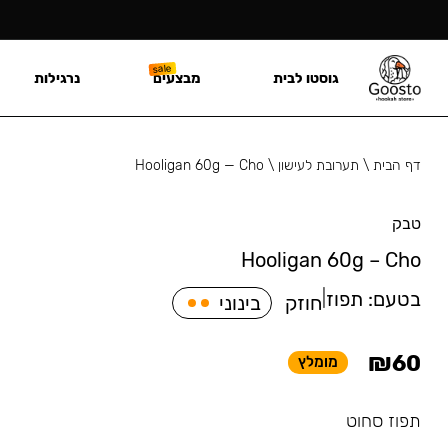
גוסטו לבית
מבצעים
נרגילות
דף הבית
\
תערובת לעישון
\
Hooligan 60g — Cho
טבק
Hooligan 60g – Cho
בטעם:
תפוז
|
חוזק
בינוני
₪
60
מומלץ
תפוז סחוט