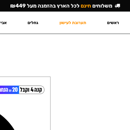
משלוחים
חינם
לכל הארץ בהזמנה מעל ₪449
ראשים
תערובת לעישון
גחלים
אביז