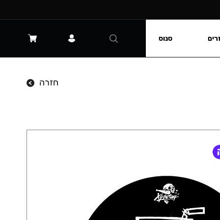
רים
סנוס
חזרה