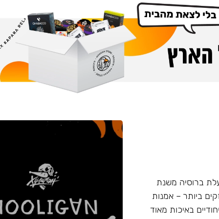
 החדש נעשה על ידי חברת Nuahule הפועלת ברוסיה משנת
המקצוע החזקים ביותר – אמנות
חודיים באיכות מאוד