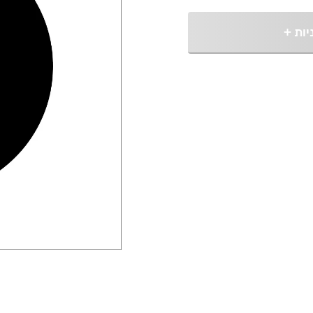
יות
+