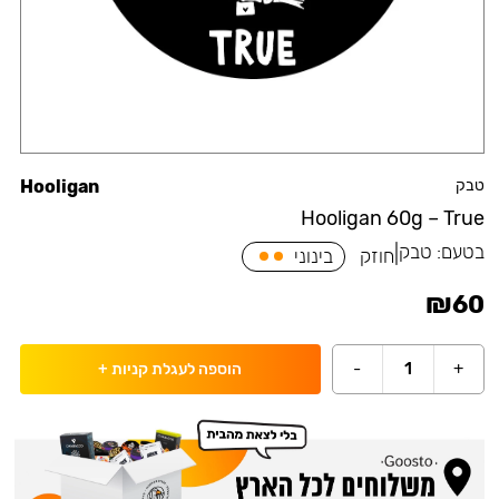
טבק
Hooligan
Hooligan 60g – True
בטעם:
טבק
|
חוזק
בינוני
₪
60
-
1
+
הוספה לעגלת קניות
+