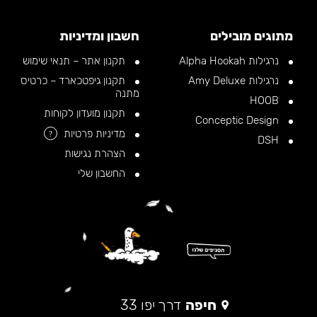
מתוגים מובילים
חשבון ומדיניות
נרגילות Alpha Hookah
תקנון אתר – תנאי שימוש
נרגילות Amy Deluxe
תקנון גיפטכארד – כרטיס
מתנה
HOOB
תקנון מועדון לקוחות
Conceptic Design
מדיניות פרטיות
?
DSH
הצהרת נגישות
החשבון שלי
חיפה
דרך יפו 33