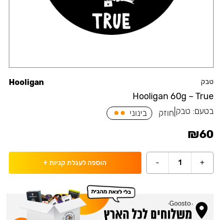
טבק
Hooligan
Hooligan 60g – True
בטעם:
טבק
|
חוזק
בינוני
₪
60
-
1
+
הוספה לעגלת קניות
+