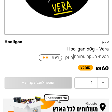
טבק
Hooligan
Hooligan 60g – Vera
בטעם:
משקה אלוורה
|
חוזק
בינוני
₪
60
מומלץ
הוספה לעגלת קניות
+
-
1
+