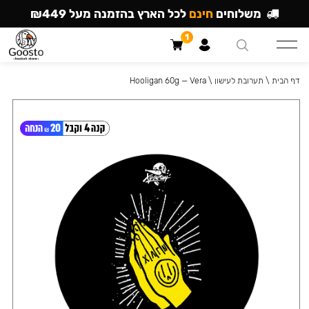
משלוחים
חינם
לכל הארץ בהזמנה מעל ₪449
1
דף הבית
\
תערובת לעישון
\
Hooligan 60g — Vera