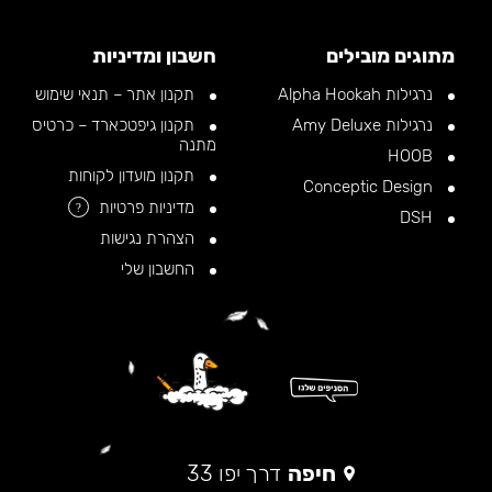
מתוגים מובילים
חשבון ומדיניות
נרגילות Alpha Hookah
תקנון אתר – תנאי שימוש
נרגילות Amy Deluxe
תקנון גיפטכארד – כרטיס
מתנה
HOOB
תקנון מועדון לקוחות
Conceptic Design
מדיניות פרטיות
?
DSH
הצהרת נגישות
החשבון שלי
חיפה
דרך יפו 33