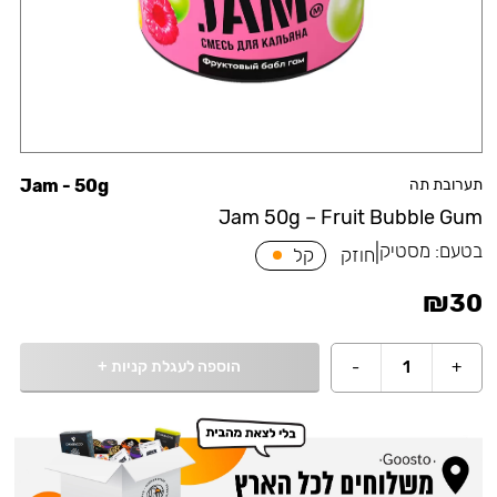
תערובת תה
Jam - 50g
Jam 50g – Fruit Bubble Gum
בטעם:
מסטיק
|
חוזק
קל
₪
30
הוספה לעגלת קניות
+
-
1
+