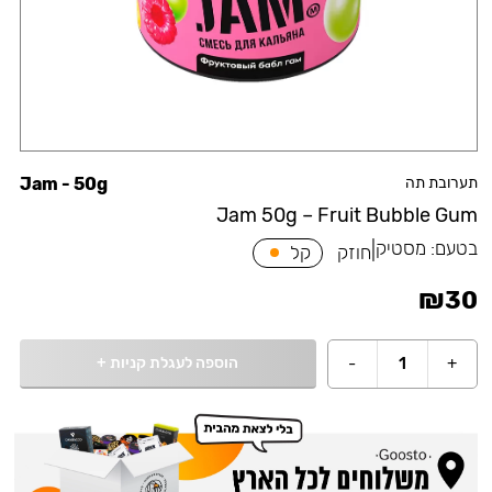
תערובת תה
Jam - 50g
Jam 50g – Fruit Bubble Gum
בטעם:
מסטיק
|
חוזק
קל
₪
30
הוספה לעגלת קניות
+
-
1
+