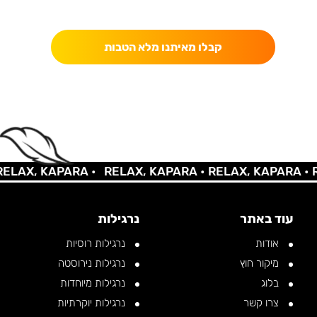
כאן מקבלים יותר — הטבות, עדכונים והפתעות בלעדיות.
קבלו מאיתנו מלא הטבות
AX, KAPARA •
RELAX, KAPARA •
RELAX, KAPARA •
REL
עוד באתר
נרגילות
אודות
נרגילות רוסיות
מיקור חוץ
נרגילות נירוסטה
בלוג
נרגילות מיוחדות
צרו קשר
נרגילות יוקרתיות