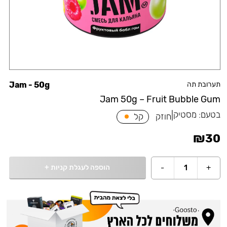
תערובת תה
Jam - 50g
Jam 50g – Fruit Bubble Gum
בטעם:
מסטיק
|
חוזק
קל
₪
30
הוספה לעגלת קניות
+
-
1
+