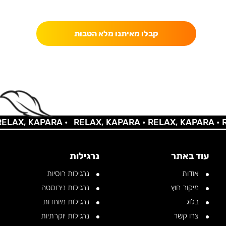
כאן מקבלים יותר — הטבות, עדכונים והפתעות בלעדיות.
קבלו מאיתנו מלא הטבות
AX, KAPARA •
RELAX, KAPARA •
RELAX, KAPARA •
REL
עוד באתר
נרגילות
אודות
נרגילות רוסיות
מיקור חוץ
נרגילות נירוסטה
בלוג
נרגילות מיוחדות
צרו קשר
נרגילות יוקרתיות