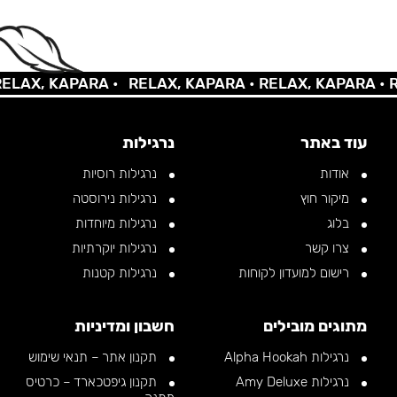
AX, KAPARA •
RELAX, KAPARA •
RELAX, KAPARA •
REL
עוד באתר
נרגילות
אודות
נרגילות רוסיות
מיקור חוץ
נרגילות נירוסטה
בלוג
נרגילות מיוחדות
צרו קשר
נרגילות יוקרתיות
רישום למועדון לקוחות
נרגילות קטנות
מתוגים מובילים
חשבון ומדיניות
נרגילות Alpha Hookah
תקנון אתר – תנאי שימוש
נרגילות Amy Deluxe
תקנון גיפטכארד – כרטיס