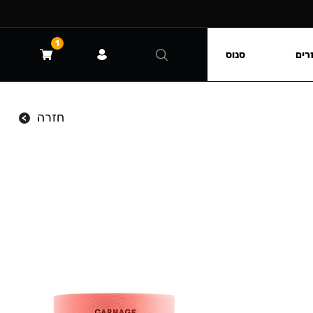
1
רים
סנוס
חזרה