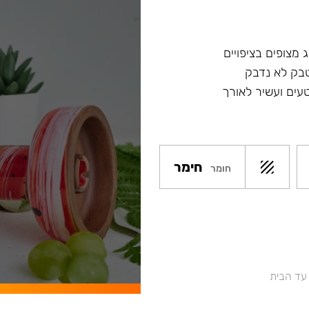
 מצופים בציפויים
טבק לא נדבק
עים ועשיר לאורך
חימר
חומר
 עד הבית