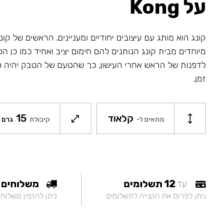
על Kong
קונג הוא מותג עם עיצובים יחודיים ומעניינים. הראשים של קונג
מיוחדים מבית קונג הנותנים להם חימום יציב ואחיד כמו כן ה
לדפנות של הראש אחרי העישון, כך שהטעם של הטבק יהיה ט
זמן.
קלאוד
15
מתאים ל-
קיבולת
גרם
12 תשלומים
משלוחים
עד
ניתן לפרוס את הקנייה לתשלומים
ניתן להזמין משלוח