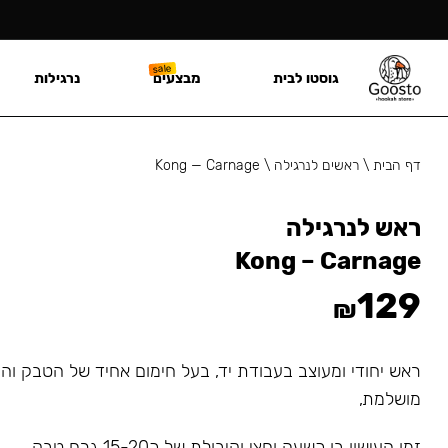
גוסטו לבית
מבצעים
נרגילות
דף הבית
\
ראשים לנרגילה
\
Kong — Carnage
ראש לנרגילה
Kong – Carnage
129
₪
ראש יחודי ומעוצב בעבודת יד, בעל חימום אחיד של הטבק ו
מושלמת,
זמן העישון בו כשעה וחצי וקיבולת של כ15-20 גרם טבק.