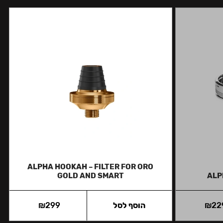
ALPHA HOOKAH – FILTER FOR ORO
GOLD AND SMART
ALP
22
₪
הוסף לסל
299
₪