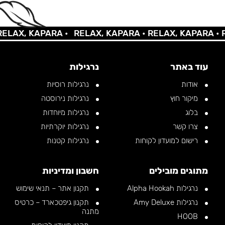
AX, KAPARA •
RELAX, KAPARA •
RELAX, KAPARA •
REL
עוד באתר
נרגילות
אודות
נרגילות רוסיות
מיקור חוץ
נרגילות נירוסטה
בלוג
נרגילות מיוחדות
צרו קשר
נרגילות יוקרתיות
רישום למועדון לקוחות
נרגילות קטנות
מתוגים מובילים
חשבון ומדיניות
נרגילות Alpha Hookah
תקנון אתר – תנאי שימוש
נרגילות Amy Deluxe
תקנון גיפטכארד – כרטיס
מתנה
HOOB