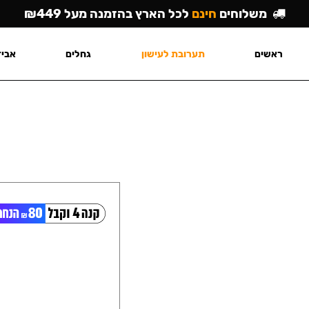
משלוחים
חינם
לכל הארץ בהזמנה מעל ₪449
ראשים
תערובת לעישון
גחלים
אביז