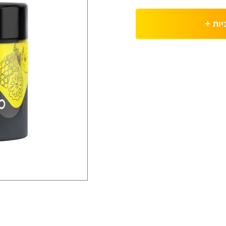
יות
+