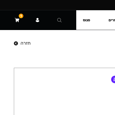
1
רים
סנוס
חזרה