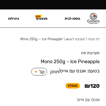
גוסטו לבית
מבצעים
נרגילות
דף הבית
\
תערובת לעישון
\
Mono 250g — Ice Pineapple
תערובת תה
Mono 250g – Ice Pineapple
בטעם:
אננס עם אייס
|
חוזק
קל
₪
120
מומלץ
אננס עם אייס