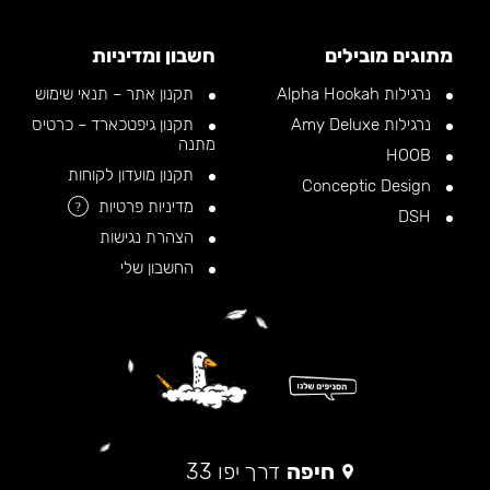
מתוגים מובילים
חשבון ומדיניות
נרגילות Alpha Hookah
תקנון אתר – תנאי שימוש
נרגילות Amy Deluxe
תקנון גיפטכארד – כרטיס
מתנה
HOOB
תקנון מועדון לקוחות
Conceptic Design
מדיניות פרטיות
?
DSH
הצהרת נגישות
החשבון שלי
חיפה
דרך יפו 33