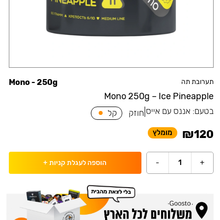
תערובת תה
Mono - 250g
Mono 250g – Ice Pineapple
בטעם:
אננס עם אייס
|
חוזק
קל
₪
120
מומלץ
-
1
+
הוספה לעגלת קניות
+