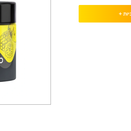
יות
+