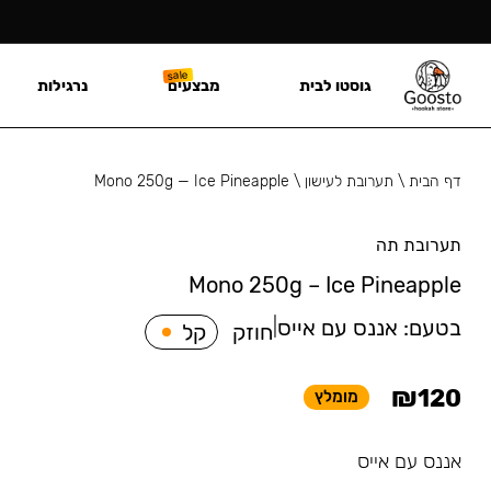
גוסטו לבית
מבצעים
נרגילות
דף הבית
\
תערובת לעישון
\
Mono 250g — Ice Pineapple
תערובת תה
Mono 250g – Ice Pineapple
בטעם:
אננס עם אייס
|
חוזק
קל
₪
120
מומלץ
אננס עם אייס