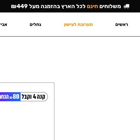
משלוחים
חינם
לכל הארץ בהזמנה מעל ₪449
ראשים
תערובת לעישון
גחלים
אביז