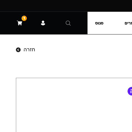
1
רים
סנוס
חזרה