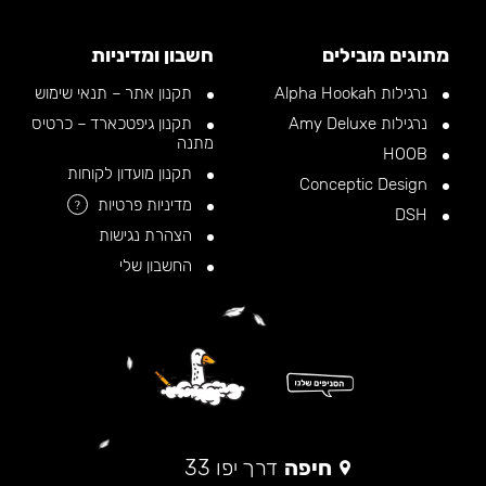
מתוגים מובילים
חשבון ומדיניות
נרגילות Alpha Hookah
תקנון אתר – תנאי שימוש
נרגילות Amy Deluxe
תקנון גיפטכארד – כרטיס
מתנה
HOOB
תקנון מועדון לקוחות
Conceptic Design
מדיניות פרטיות
?
DSH
הצהרת נגישות
החשבון שלי
חיפה
דרך יפו 33