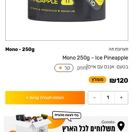
תערובת תה
Mono - 250g
Mono 250g – Ice Pineapple
בטעם:
אננס עם אייס
|
חוזק
קל
₪
120
מומלץ
-
1
+
הוספה לעגלת קניות
+