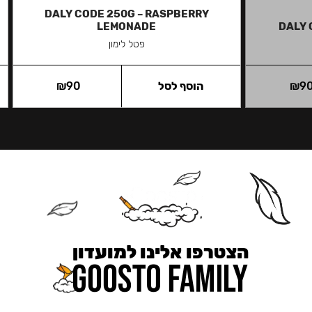
DALY CODE 250G – RASPBERRY
LEMONADE
DALY 
פטל לימון
9
₪
הוסף לסל
90
₪
הצטרפו אלינו למועדון
כאן מקבלים יותר — הטבות, עדכונים והפתעות בלעדיות.