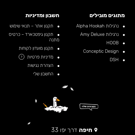
מתוגים מובילים
חשבון ומדיניות
נרגילות Alpha Hookah
תקנון אתר – תנאי שימוש
נרגילות Amy Deluxe
תקנון גיפטכארד – כרטיס
מתנה
HOOB
תקנון מועדון לקוחות
Conceptic Design
מדיניות פרטיות
?
DSH
הצהרת נגישות
החשבון שלי
חיפה
דרך יפו 33