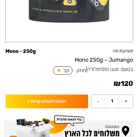
תערובת תה
Mono - 250g
Mono 250g – Jumango
בטעם:
מנגו ופסיפלורה
|
חוזק
קל
₪
120
-
1
+
הוספה לעגלת קניות
+