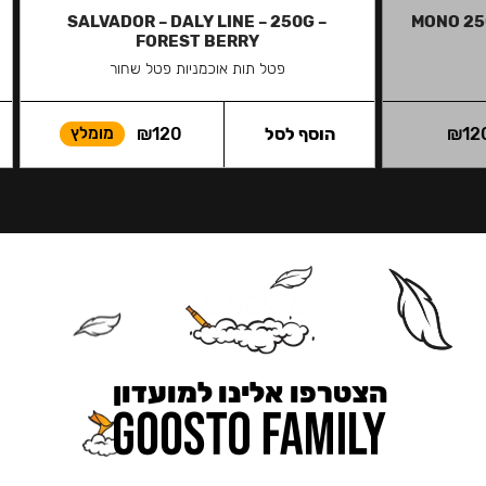
SALVADOR – DALY LINE – 250G –
MONO 25
FOREST BERRY
פטל תות אוכמניות פטל שחור
12
₪
הוסף לסל
120
₪
מומלץ
הצטרפו אלינו למועדון
כאן מקבלים יותר — הטבות, עדכונים והפתעות בלעדיות.