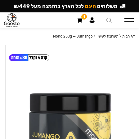
משלוחים
חינם
לכל הארץ בהזמנה מעל ₪449
1
דף הבית
\
תערובת לעישון
\
Mono 250g — Jumango