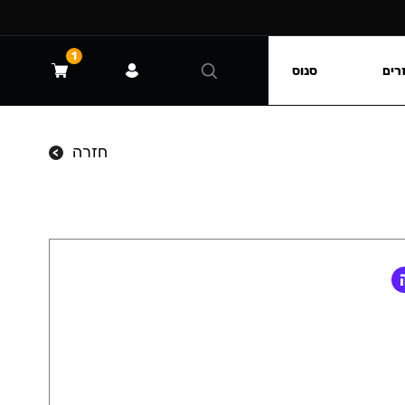
1
רים
סנוס
חזרה