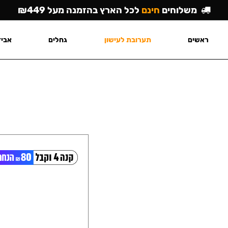
משלוחים
חינם
לכל הארץ בהזמנה מעל ₪449
ראשים
תערובת לעישון
גחלים
אביז