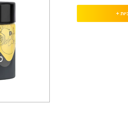
יות
+