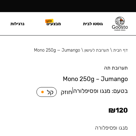
גוסטו לבית
מבצעים
נרגילות
דף הבית
\
תערובת לעישון
\
Mono 250g — Jumango
תערובת תה
Mono 250g – Jumango
בטעם:
מנגו ופסיפלורה
|
חוזק
קל
₪
120
מנגו ופסיפלורה