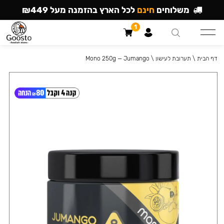
משלוחים
חינם
לכל הארץ בהזמנה מעל ₪449
1
דף הבית
\
תערובת לעישון
\
Mono 250g — Jumango