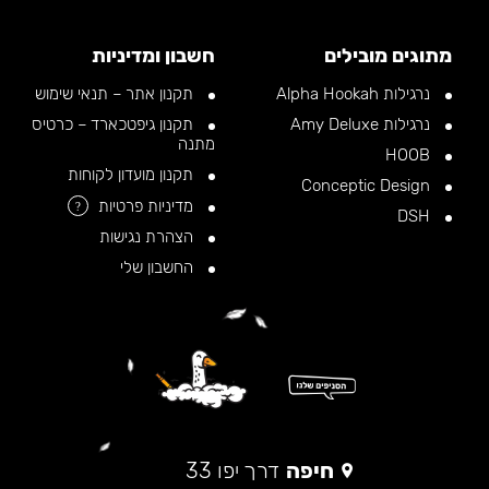
מתוגים מובילים
חשבון ומדיניות
נרגילות Alpha Hookah
תקנון אתר – תנאי שימוש
נרגילות Amy Deluxe
תקנון גיפטכארד – כרטיס
מתנה
HOOB
תקנון מועדון לקוחות
Conceptic Design
מדיניות פרטיות
?
DSH
הצהרת נגישות
החשבון שלי
חיפה
דרך יפו 33