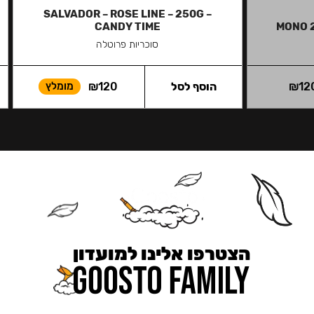
SALVADOR – ROSE LINE – 250G –
CANDY TIME
MONO 
סוכריות פרוטלה
12
₪
הוסף לסל
120
₪
מומלץ
הצטרפו אלינו למועדון
כאן מקבלים יותר — הטבות, עדכונים והפתעות בלעדיות.