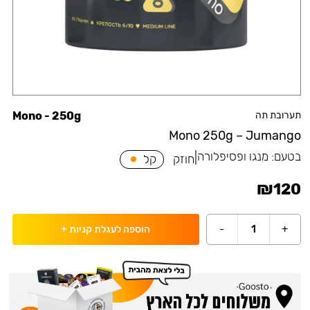
תערובת תה
Mono - 250g
Mono 250g – Jumango
בטעם:
מנגו ופסיפלורה
|
חוזק
קל
₪
120
-
1
+
הוספה לעגלת קניות
+