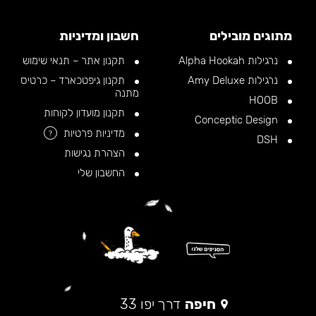
מתוגים מובילים
חשבון ומדיניות
נרגילות Alpha Hookah
תקנון אתר – תנאי שימוש
נרגילות Amy Deluxe
תקנון גיפטכארד – כרטיס
מתנה
HOOB
תקנון מועדון לקוחות
Conceptic Design
מדיניות פרטיות
?
DSH
הצהרת נגישות
החשבון שלי
חיפה
דרך יפו 33