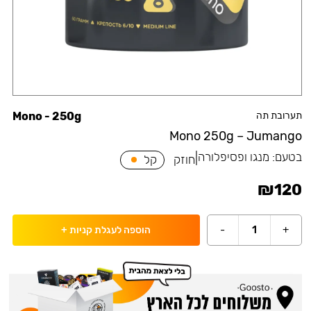
תערובת תה
Mono - 250g
Mono 250g – Jumango
בטעם:
מנגו ופסיפלורה
|
חוזק
קל
₪
120
-
1
+
הוספה לעגלת קניות
+