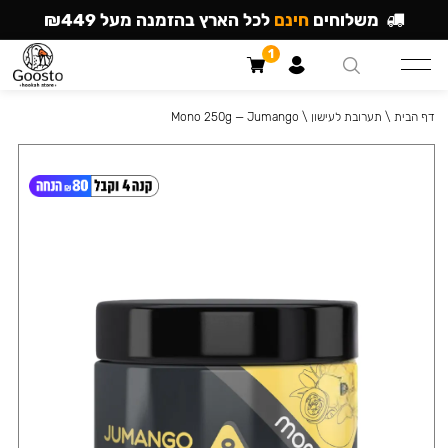
משלוחים
חינם
לכל הארץ בהזמנה מעל ₪449
1
דף הבית
\
תערובת לעישון
\
Mono 250g — Jumango