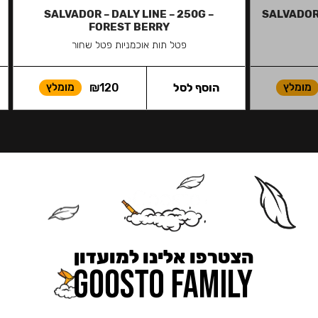
SALVADOR – DALY LINE – 250G –
SALVADOR 
FOREST BERRY
פטל תות אוכמניות פטל שחור
מומלץ
הוסף לסל
120
₪
מומלץ
הצטרפו אלינו למועדון
כאן מקבלים יותר — הטבות, עדכונים והפתעות בלעדיות.