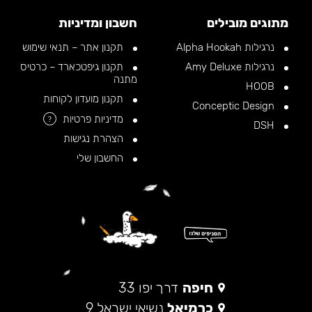
מתוגים מובילים
חשבון ומדיניות
נרגילות Alpha Hookah
תקנון אתר – תנאי שימוש
נרגילות Amy Deluxe
תקנון גיפטכארד – כרטיס
מתנה
HOOB
תקנון מועדון לקוחות
Conceptic Design
מדיניות פרטיות
?
DSH
הצהרת נגישות
החשבון שלי
חיפה
דרך יפו 33
כרמיאל
נשיאי ישראל 9