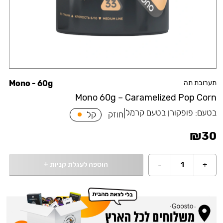
תערובת תה
Mono - 60g
Mono 60g – Caramelized Pop Corn
בטעם:
פופקורן בטעם קרמל
|
חוזק
קל
₪
30
הוספה לעגלת קניות
+
-
1
+