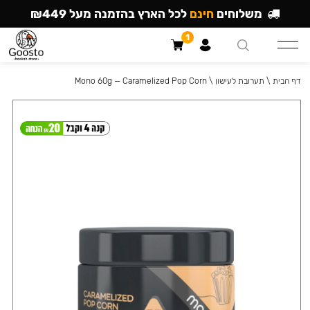
משלוחים
חינם
לכל הארץ בהזמנה מעל ₪449
1
דף הבית
\
תערובת לעישון
\
Mono 60g — Caramelized Pop Corn