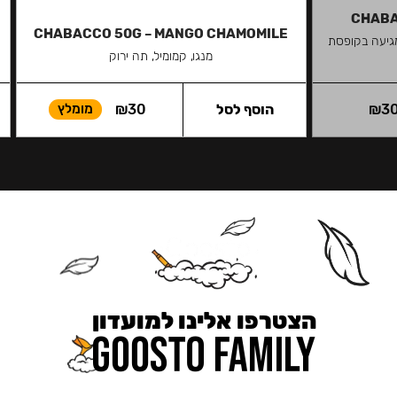
CHABA
CHABACCO 50G – MANGO CHAMOMILE
גיעה בקופסת
מנגו, קמומיל, תה ירוק
3
₪
הוסף לסל
30
₪
מומלץ
הצטרפו אלינו למועדון
כאן מקבלים יותר — הטבות, עדכונים והפתעות בלעדיות.