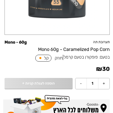
תערובת תה
Mono - 60g
Mono 60g – Caramelized Pop Corn
בטעם:
פופקורן בטעם קרמל
|
חוזק
קל
₪
30
הוספה לעגלת קניות
+
-
1
+