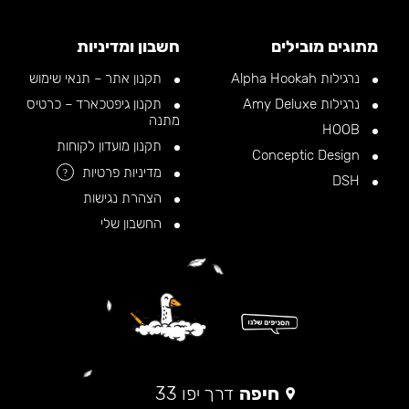
מתוגים מובילים
חשבון ומדיניות
נרגילות Alpha Hookah
תקנון אתר – תנאי שימוש
נרגילות Amy Deluxe
תקנון גיפטכארד – כרטיס
מתנה
HOOB
תקנון מועדון לקוחות
Conceptic Design
מדיניות פרטיות
?
DSH
הצהרת נגישות
החשבון שלי
חיפה
דרך יפו 33