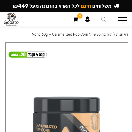
משלוחים
חינם
לכל הארץ בהזמנה מעל ₪449
1
דף הבית
\
תערובת לעישון
\
Mono 60g — Caramelized Pop Corn