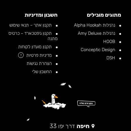
מתוגים מובילים
חשבון ומדיניות
נרגילות Alpha Hookah
תקנון אתר – תנאי שימוש
נרגילות Amy Deluxe
תקנון גיפטכארד – כרטיס
מתנה
HOOB
תקנון מועדון לקוחות
Conceptic Design
מדיניות פרטיות
?
DSH
הצהרת נגישות
החשבון שלי
חיפה
דרך יפו 33