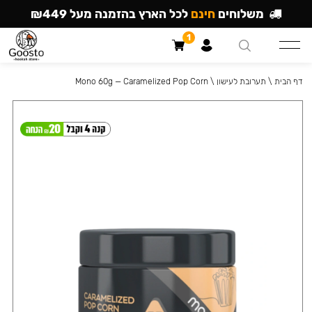
משלוחים
חינם
לכל הארץ בהזמנה מעל ₪449
1
דף הבית
\
תערובת לעישון
\
Mono 60g — Caramelized Pop Corn