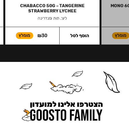
CHABACCO 50G – TANGERINE
MONO 6
STRAWBERRY LYCHEE
ליצ׳, תות ומנדרינה
מומלץ
הוסף לסל
30
₪
מומלץ
הצטרפו אלינו למועדון
כאן מקבלים יותר — הטבות, עדכונים והפתעות בלעדיות.