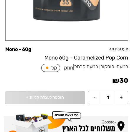
תערובת תה
Mono - 60g
Mono 60g – Caramelized Pop Corn
בטעם:
פופקורן בטעם קרמל
|
חוזק
קל
₪
30
הוספה לעגלת קניות
+
-
1
+