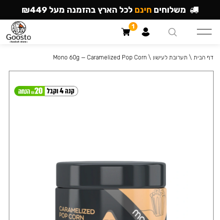
משלוחים
חינם
לכל הארץ בהזמנה מעל ₪449
1
דף הבית
\
תערובת לעישון
\
Mono 60g — Caramelized Pop Corn