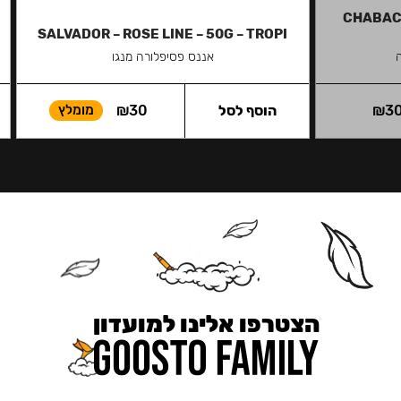
CHABACC
SALVADOR – ROSE LINE – 50G – TROPI
אננס פסיפלורה מנגו
3
₪
הוסף לסל
30
₪
מומלץ
הצטרפו אלינו למועדון
כאן מקבלים יותר — הטבות, עדכונים והפתעות בלעדיות.