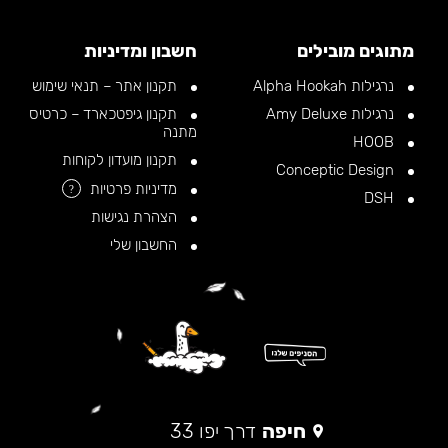
מתוגים מובילים
חשבון ומדיניות
נרגילות Alpha Hookah
תקנון אתר – תנאי שימוש
נרגילות Amy Deluxe
תקנון גיפטכארד – כרטיס
מתנה
HOOB
תקנון מועדון לקוחות
Conceptic Design
מדיניות פרטיות
?
DSH
הצהרת נגישות
החשבון שלי
חיפה
דרך יפו 33