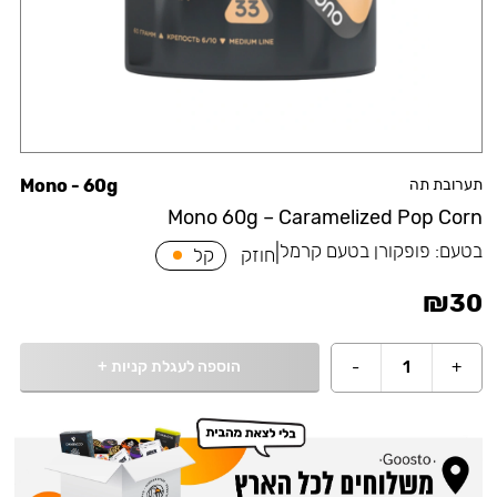
תערובת תה
Mono - 60g
Mono 60g – Caramelized Pop Corn
בטעם:
פופקורן בטעם קרמל
|
חוזק
קל
₪
30
הוספה לעגלת קניות
+
-
1
+