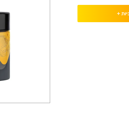
יות
+