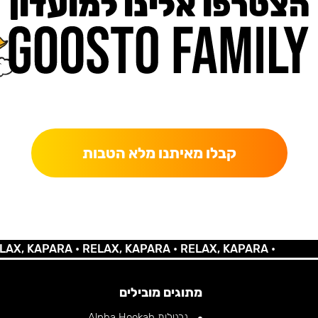
הצטרפו אלינו למועדון
כאן מקבלים יותר — הטבות, עדכונים והפתעות בלעדיות.
קבלו מאיתנו מלא הטבות
 KAPARA •
RELAX, KAPARA •
RELAX, KAPARA •
מתוגים מובילים
נרגילות Alpha Hookah