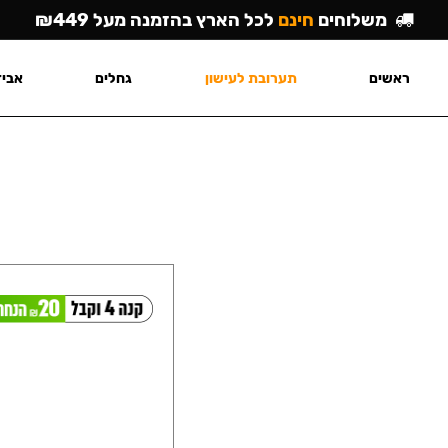
משלוחים
חינם
לכל הארץ בהזמנה מעל ₪449
ראשים
תערובת לעישון
גחלים
אביז