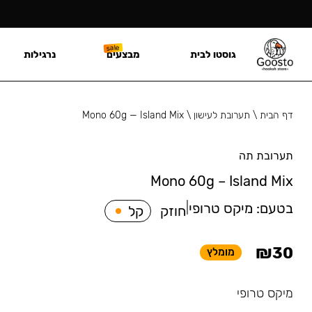
גוסטו לבית
מבצעים
נרגילות
דף הבית
\
תערובת לעישון
\
Mono 60g — Island Mix
תערובת תה
Mono 60g – Island Mix
בטעם:
מיקס טרופי
|
חוזק
קל
₪
30
מומלץ
מיקס טרופי