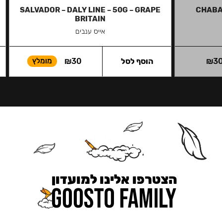
SALVADOR – DALY LINE – 50G – GRAPE
CHABA
BRITAIN
אייס ענבים
3
₪
הוסף לסל
30
₪
מומלץ
הצטרפו אלינו למועדון
כאן מקבלים יותר — הטבות, עדכונים והפתעות בלעדיות.