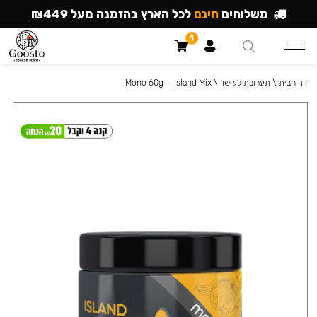
משלוחים
חינם
לכל הארץ בהזמנה מעל ₪449
1
דף הבית
\
תערובת לעישון
\
Mono 60g — Island Mix