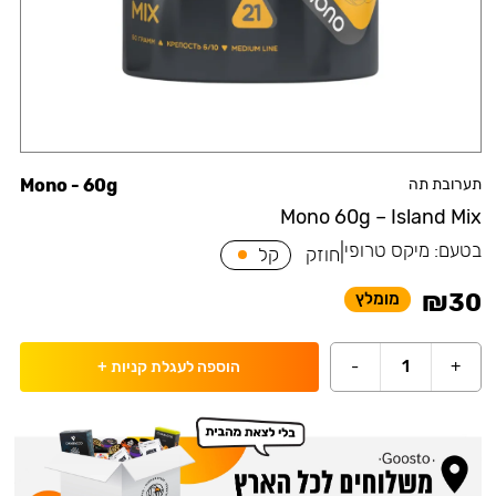
תערובת תה
Mono - 60g
Mono 60g – Island Mix
בטעם:
מיקס טרופי
|
חוזק
קל
₪
30
מומלץ
-
1
+
הוספה לעגלת קניות
+