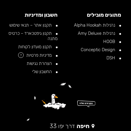
מתוגים מובילים
חשבון ומדיניות
נרגילות Alpha Hookah
תקנון אתר – תנאי שימוש
נרגילות Amy Deluxe
תקנון גיפטכארד – כרטיס
מתנה
HOOB
תקנון מועדון לקוחות
Conceptic Design
מדיניות פרטיות
?
DSH
הצהרת נגישות
החשבון שלי
חיפה
דרך יפו 33