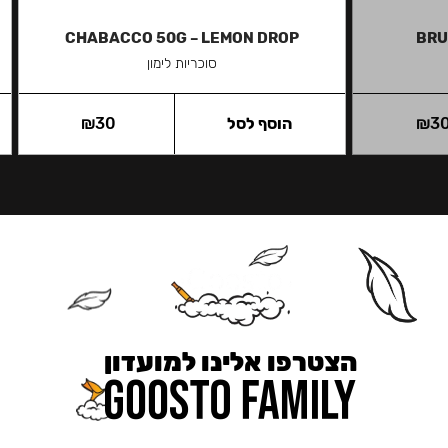
CHABACCO 50G – LEMON DROP
BRU
סוכריות לימון
3
₪
הוסף לסל
30
₪
הצטרפו אלינו למועדון
כאן מקבלים יותר — הטבות, עדכונים והפתעות בלעדיות.