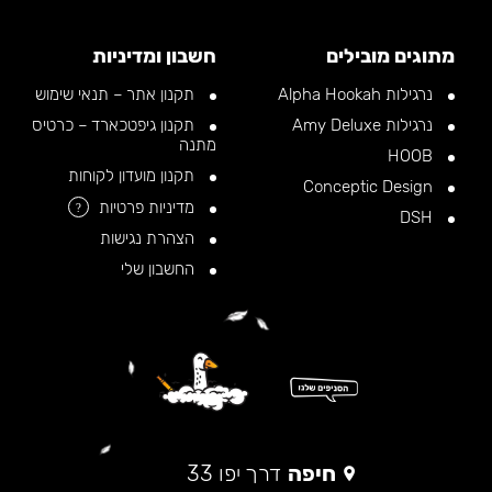
מתוגים מובילים
חשבון ומדיניות
נרגילות Alpha Hookah
תקנון אתר – תנאי שימוש
נרגילות Amy Deluxe
תקנון גיפטכארד – כרטיס
מתנה
HOOB
תקנון מועדון לקוחות
Conceptic Design
מדיניות פרטיות
?
DSH
הצהרת נגישות
החשבון שלי
חיפה
דרך יפו 33