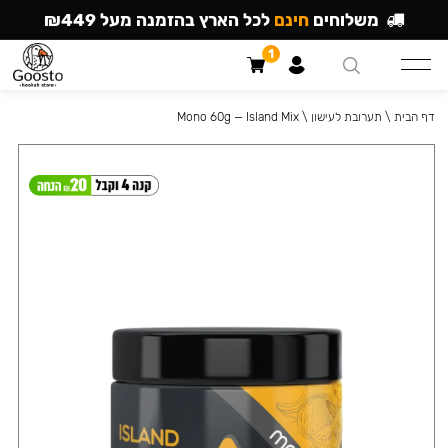
משלוחים
חינם
לכל הארץ בהזמנה מעל ₪449
1
דף הבית
\
תערובת לעישון
\
Mono 60g — Island Mix