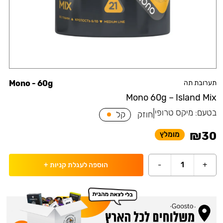
תערובת תה
Mono - 60g
Mono 60g – Island Mix
בטעם:
מיקס טרופי
|
חוזק
קל
₪
30
מומלץ
-
1
+
הוספה לעגלת קניות
+