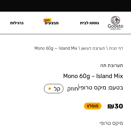
גוסטו לבית
מבצעים
נרגילות
דף הבית
\
תערובת לעישון
\
Mono 60g — Island Mix
תערובת תה
Mono 60g – Island Mix
בטעם:
מיקס טרופי
|
חוזק
קל
₪
30
מומלץ
מיקס טרופי