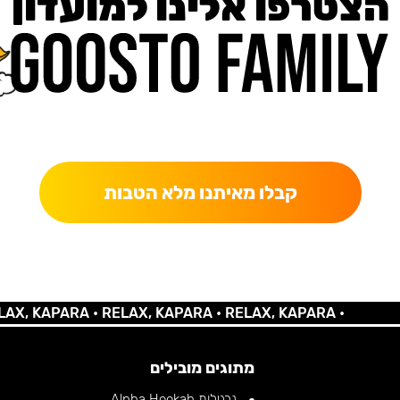
הצטרפו אלינו למועדון
כאן מקבלים יותר — הטבות, עדכונים והפתעות בלעדיות.
קבלו מאיתנו מלא הטבות
 KAPARA •
RELAX, KAPARA •
RELAX, KAPARA •
מתוגים מובילים
נרגילות Alpha Hookah