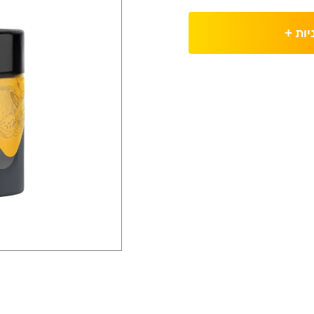
יות
+