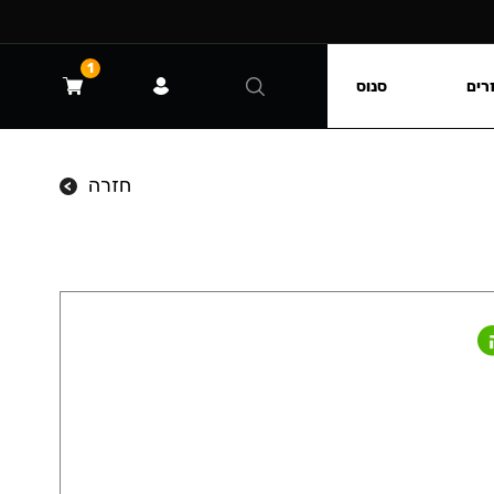
1
רים
סנוס
חזרה