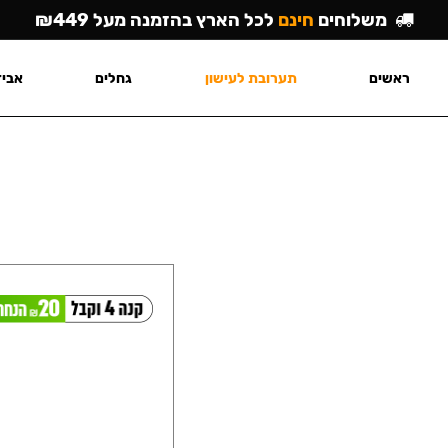
משלוחים
חינם
לכל הארץ בהזמנה מעל ₪449
ראשים
תערובת לעישון
גחלים
אביז