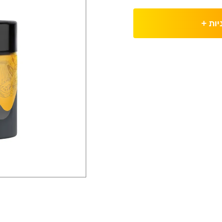
יות
+