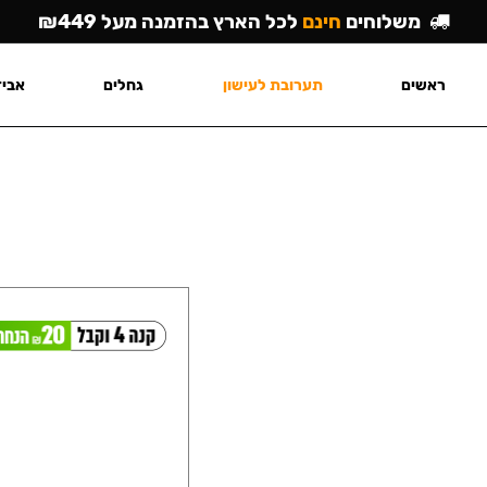
משלוחים
חינם
לכל הארץ בהזמנה מעל ₪449
ראשים
תערובת לעישון
גחלים
אביז