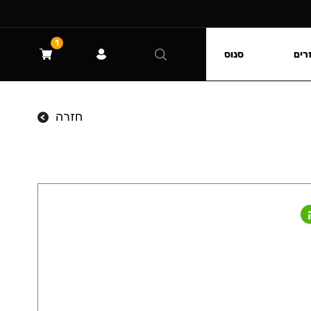
1
רים
סנוס
חזרה