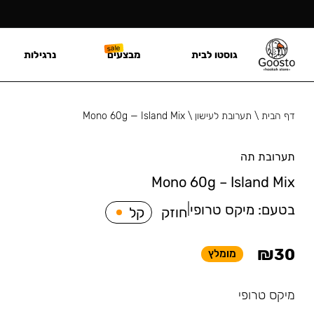
גוסטו לבית
מבצעים
נרגילות
דף הבית
\
תערובת לעישון
\
Mono 60g — Island Mix
תערובת תה
Mono 60g – Island Mix
בטעם:
מיקס טרופי
|
חוזק
קל
₪
30
מומלץ
מיקס טרופי