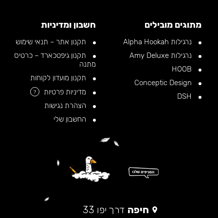
מתוגים מובילים
חשבון ומדיניות
נרגילות Alpha Hookah
תקנון אתר – תנאי שימוש
נרגילות Amy Deluxe
תקנון גיפטכארד – כרטיס
מתנה
HOOB
תקנון מועדון לקוחות
Conceptic Design
מדיניות פרטיות
?
DSH
הצהרת נגישות
החשבון שלי
חיפה
דרך יפו 33