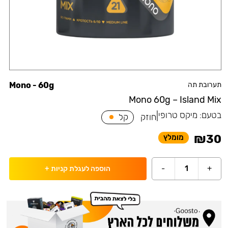
תערובת תה
Mono - 60g
Mono 60g – Island Mix
בטעם:
מיקס טרופי
|
חוזק
קל
₪
30
מומלץ
-
1
+
הוספה לעגלת קניות
+