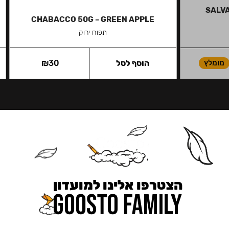
SALVA
CHABACCO 50G – GREEN APPLE
תפוח ירוק
מומלץ
הוסף לסל
30
₪
הצטרפו אלינו למועדון
כאן מקבלים יותר — הטבות, עדכונים והפתעות בלעדיות.