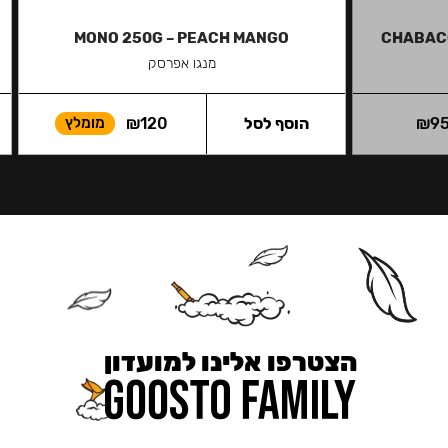
MONO 250G – PEACH MANGO
CHABACC
מנגו אפרסק
9
₪
הוסף לסל
120
₪
מומלץ
הצטרפו אלינו למועדון
כאן מקבלים יותר — הטבות, עדכונים והפתעות בלעדיות.