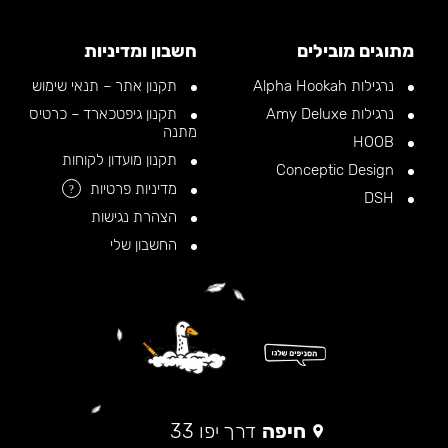
מתוגים מובילים
חשבון ומדיניות
נרגילות Alpha Hookah
תקנון אתר – תנאי שימוש
נרגילות Amy Deluxe
תקנון גיפטכארד – כרטיס
מתנה
HOOB
תקנון מועדון לקוחות
Conceptic Design
מדיניות פרטיות
?
DSH
הצהרת נגישות
החשבון שלי
חיפה
דרך יפו 33