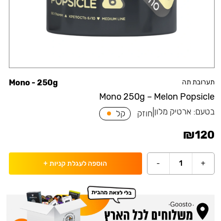
תערובת תה
Mono - 250g
Mono 250g – Melon Popsicle
בטעם:
ארטיק מלון
|
חוזק
קל
₪
120
-
1
+
הוספה לעגלת קניות
+