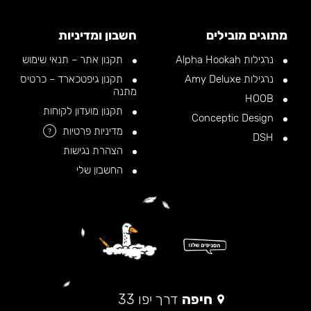
מתוגים מובילים
חשבון ומדיניות
נרגילות Alpha Hookah
תקנון אתר – תנאי שימוש
נרגילות Amy Deluxe
תקנון גיפטכארד – כרטיס
מתנה
HOOB
תקנון מועדון לקוחות
Conceptic Design
מדיניות פרטיות
?
DSH
הצהרת נגישות
החשבון שלי
חיפה
דרך יפו 33