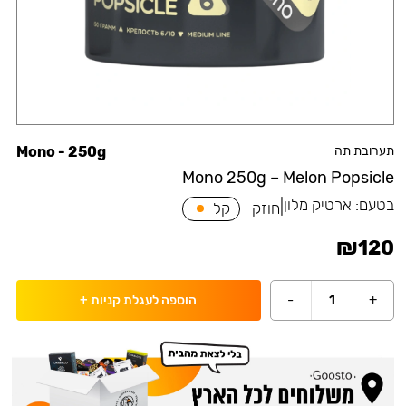
תערובת תה
Mono - 250g
Mono 250g – Melon Popsicle
בטעם:
ארטיק מלון
|
חוזק
קל
₪
120
-
1
+
הוספה לעגלת קניות
+