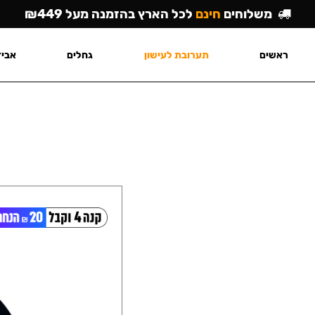
משלוחים
חינם
לכל הארץ בהזמנה מעל ₪449
ראשים
תערובת לעישון
גחלים
אביז