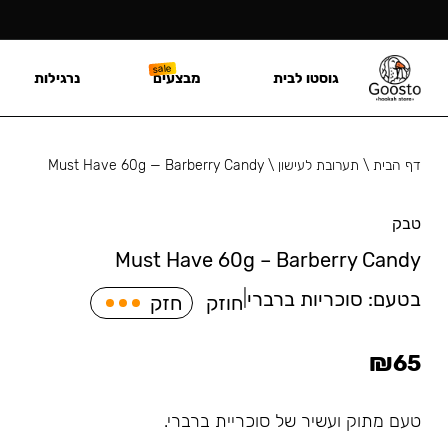
גוסטו לבית
מבצעים
נרגילות
דף הבית
\
תערובת לעישון
\
Must Have 60g — Barberry Candy
טבק
Must Have 60g – Barberry Candy
בטעם:
סוכריות ברברי
|
חוזק
חזק
₪
65
טעם מתוק ועשיר של סוכריית ברברי.