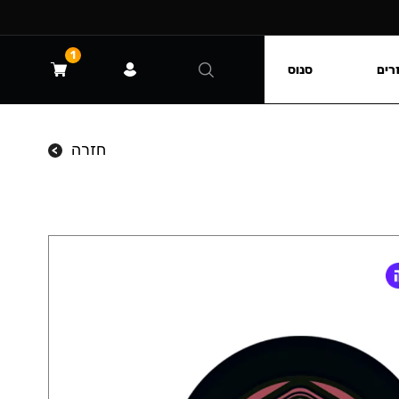
1
רים
סנוס
חזרה