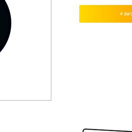
יות
+