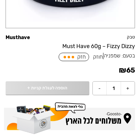
טבק
Musthave
Must Have 60g – Fizzy Dizzy
בטעם:
שמפניה
|
חוזק
חזק
₪
65
הוספה לעגלת קניות
+
-
1
+