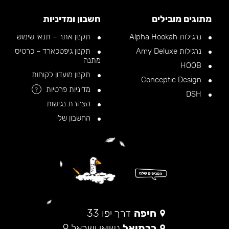
מתוגים מובילים
חשבון ומדיניות
נרגילות Alpha Hookah
תקנון אתר – תנאי שימוש
נרגילות Amy Deluxe
תקנון גיפטכארד – כרטיס
מתנה
HOOB
תקנון מועדון לקוחות
Conceptic Design
מדיניות פרטיות
?
DSH
הצהרת נגישות
החשבון שלי
חיפה
דרך יפו 33
כרמיאל
נשיאי ישראל 9