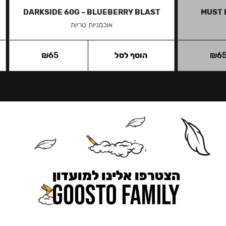
DARKSIDE 60G – BLUEBERRY BLAST
MUST 
אוכמניות טריות
6
₪
הוסף לסל
65
₪
הצטרפו אלינו למועדון
כאן מקבלים יותר — הטבות, עדכונים והפתעות בלעדיות.