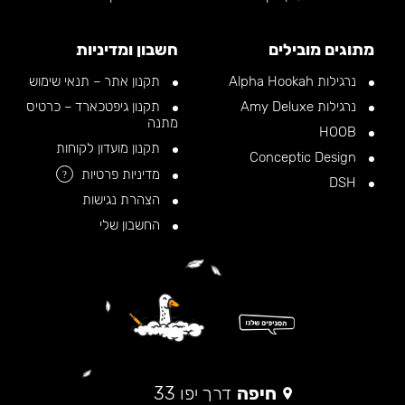
מתוגים מובילים
חשבון ומדיניות
נרגילות Alpha Hookah
תקנון אתר – תנאי שימוש
נרגילות Amy Deluxe
תקנון גיפטכארד – כרטיס
מתנה
HOOB
תקנון מועדון לקוחות
Conceptic Design
מדיניות פרטיות
?
DSH
הצהרת נגישות
החשבון שלי
חיפה
דרך יפו 33