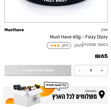
טבק
Musthave
Must Have 60g – Fizzy Dizzy
בטעם:
שמפניה
|
חוזק
חזק
₪
65
הוספה לעגלת קניות
+
-
1
+