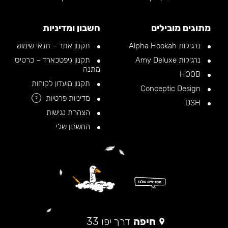
מתוגים מובילים
חשבון ומדיניות
נרגילות Alpha Hookah
תקנון אתר – תנאי שימוש
נרגילות Amy Deluxe
תקנון גיפטכארד – כרטיס
מתנה
HOOB
תקנון מועדון לקוחות
Conceptic Design
מדיניות פרטיות
?
DSH
הצהרת נגישות
החשבון שלי
חיפה
דרך יפו 33