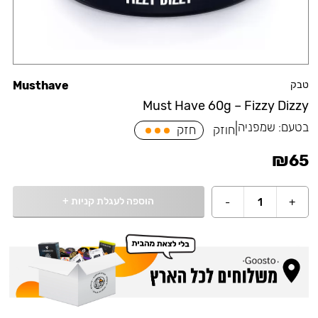
טבק
Musthave
Must Have 60g – Fizzy Dizzy
בטעם:
שמפניה
|
חוזק
חזק
₪
65
הוספה לעגלת קניות
+
-
1
+