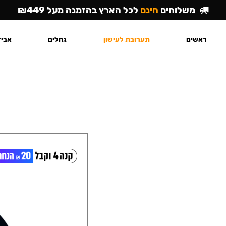
משלוחים
חינם
לכל הארץ בהזמנה מעל ₪449
ראשים
תערובת לעישון
גחלים
אביז