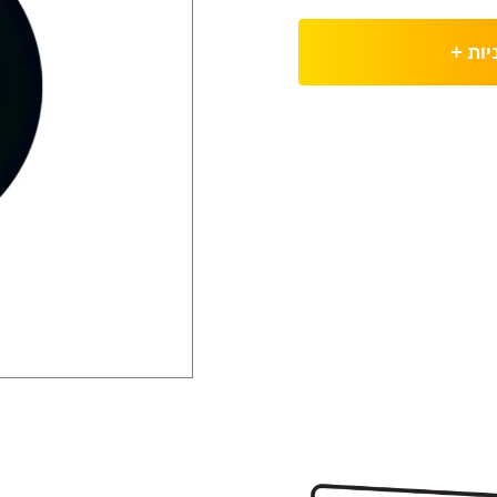
יות
+