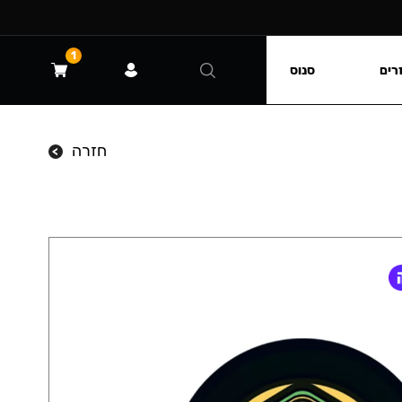
1
רים
סנוס
חזרה