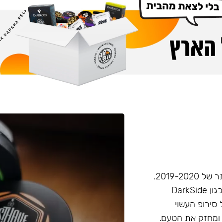
חברת Musthave היא אחת מחברות הטבק הפופולריות ביותר של 2019-2020.
המאסטהב דומה בעוצמתו לחברות טבק חזקות יותר בענף, (כגון DarkSide
 סירופ העשוי
 ומחזק את הטעם.