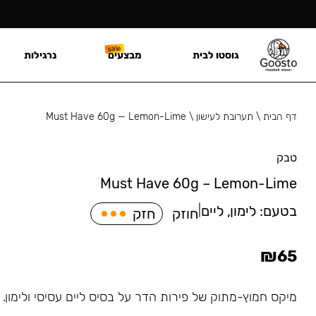
גוסטו לבית
מבצעים
נרגילות
דף הבית
\
תערובת לעישון
\
Must Have 60g — Lemon-Lime
טבק
Must Have 60g – Lemon-Lime
בטעם:
לימון, ליים
|
חוזק
חזק
₪
65
מיקס חמוץ-מתוק של פירות הדר על בסיס ליים עסיסי ולימון.