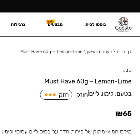
גוסטו לבית
מבצעים
נרגילות
דף הבית
\
תערובת לעישון
\
Must Have 60g — Lemon-Lime
טבק
Must Have 60g – Lemon-Lime
בטעם:
לימון, ליים
|
חוזק
חזק
₪
65
מיקס חמוץ-מתוק של פירות הדר על בסיס ליים עסיסי ולימון.