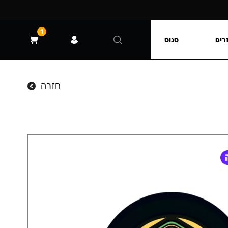
1
רים
סנוס
חזרה