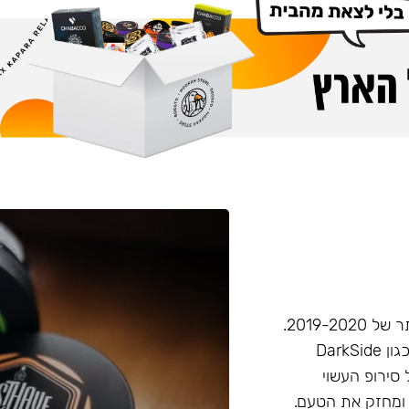
חברת Musthave היא אחת מחברות הטבק הפופולריות ביותר של 2019-2020.
המאסטהב דומה בעוצמתו לחברות טבק חזקות יותר בענף, (כגון DarkSide
 סירופ העשוי
 ומחזק את הטעם.