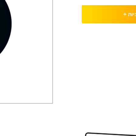
יות
+