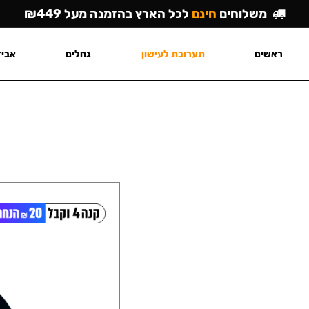
משלוחים
חינם
לכל הארץ בהזמנה מעל ₪449
ראשים
תערובת לעישון
גחלים
אביז