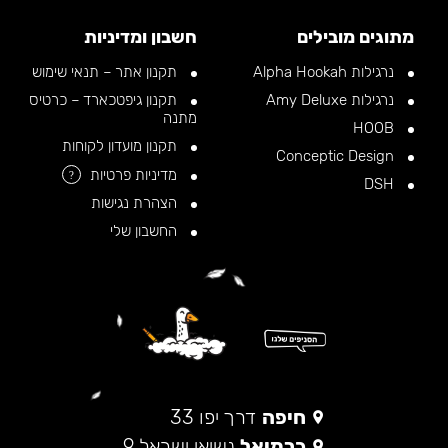
מתוגים מובילים
חשבון ומדיניות
נרגילות Alpha Hookah
תקנון אתר – תנאי שימוש
נרגילות Amy Deluxe
תקנון גיפטכארד – כרטיס
מתנה
HOOB
תקנון מועדון לקוחות
Conceptic Design
מדיניות פרטיות
?
DSH
הצהרת נגישות
החשבון שלי
חיפה
דרך יפו 33
כרמיאל
נשיאי ישראל 9