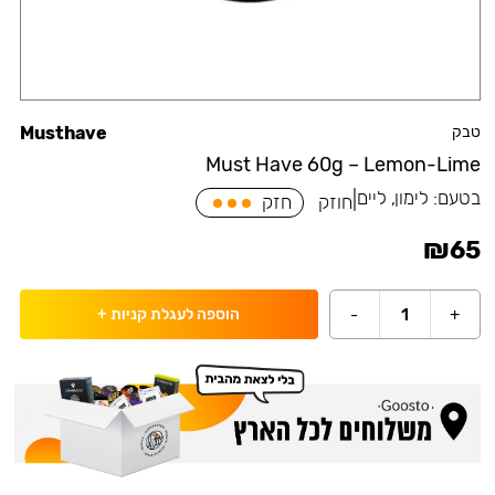
טבק
Musthave
Must Have 60g – Lemon-Lime
בטעם:
לימון, ליים
|
חוזק
חזק
₪
65
-
1
+
הוספה לעגלת קניות
+