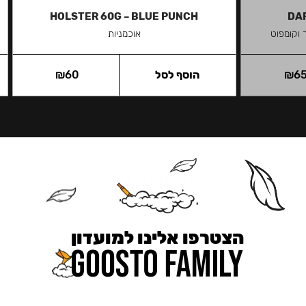
HOLSTER 60G – BLUE PUNCH
DAR
 וקומפוט
אוכמניות
6
₪
הוסף לסל
60
₪
הצטרפו אלינו למועדון
כאן מקבלים יותר — הטבות, עדכונים והפתעות בלעדיות.