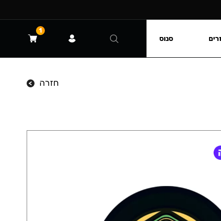
1
רים
סנוס
חזרה