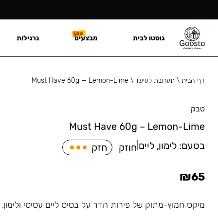
גוסטו לבית
מבצעים
נרגילות
דף הבית
\
תערובת לעישון
\
Must Have 60g — Lemon-Lime
טבק
Must Have 60g – Lemon-Lime
בטעם:
לימון, ליים
|
חוזק
חזק
₪
65
מיקס חמוץ-מתוק של פירות הדר על בסיס ליים עסיסי ולימון.