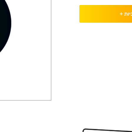
יות
+