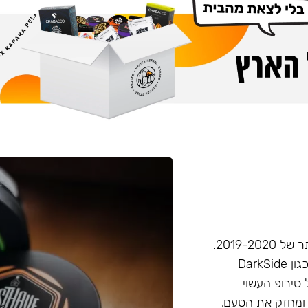
חברת Musthave היא אחת מחברות הטבק הפופולריות ביותר של 2019-2020.
המאסטהב דומה בעוצמתו לחברות טבק חזקות יותר בענף, (כגון DarkSide
 סירופ העשוי
 ומחזק את הטעם.