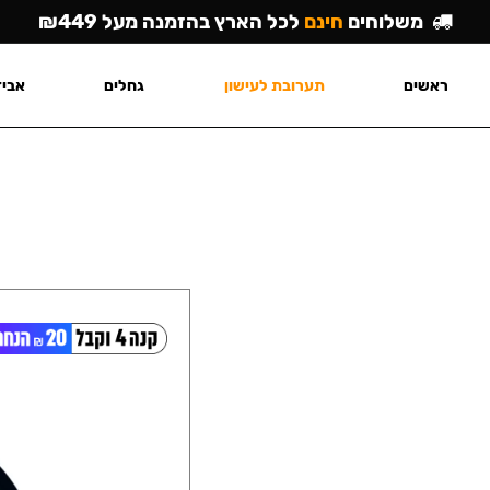
משלוחים
חינם
לכל הארץ בהזמנה מעל ₪449
ראשים
תערובת לעישון
גחלים
אביז