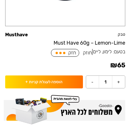
טבק
Musthave
Must Have 60g – Lemon-Lime
בטעם:
לימון, ליים
|
חוזק
חזק
₪
65
-
1
+
הוספה לעגלת קניות
+