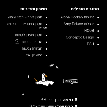
מתוגים מובילים
חשבון ומדיניות
נרגילות Alpha Hookah
תקנון אתר – תנאי שימוש
נרגילות Amy Deluxe
תקנון גיפטכארד – כרטיס
מתנה
HOOB
תקנון מועדון לקוחות
Conceptic Design
מדיניות פרטיות
?
DSH
הצהרת נגישות
החשבון שלי
חיפה
דרך יפו 33
כרמיאל
נשיאי ישראל 9