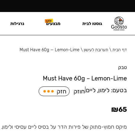
גוסטו לבית
מבצעים
נרגילות
דף הבית
\
תערובת לעישון
\
Must Have 60g — Lemon-Lime
טבק
Must Have 60g – Lemon-Lime
בטעם:
לימון, ליים
|
חוזק
חזק
₪
65
מיקס חמוץ-מתוק של פירות הדר על בסיס ליים עסיסי ולימון.