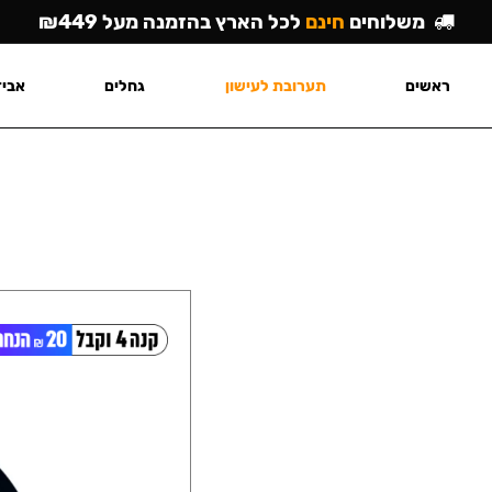
משלוחים
חינם
לכל הארץ בהזמנה מעל ₪449
ראשים
תערובת לעישון
גחלים
אביז