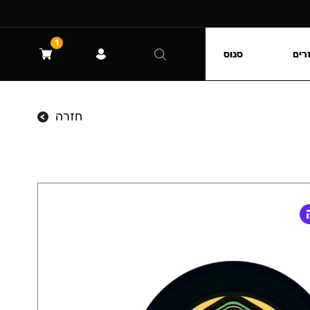
1
רים
סנוס
חזרה