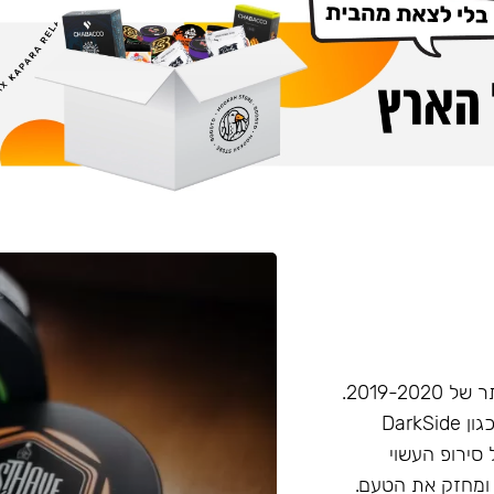
חברת Musthave היא אחת מחברות הטבק הפופולריות ביותר של 2019-2020.
המאסטהב דומה בעוצמתו לחברות טבק חזקות יותר בענף, (כגון DarkSide
 סירופ העשוי
 ומחזק את הטעם.