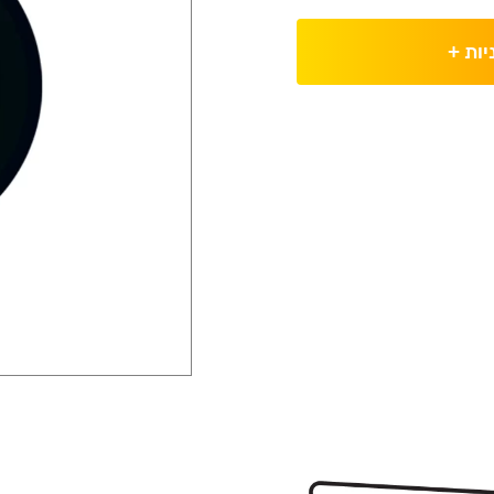
יות
+