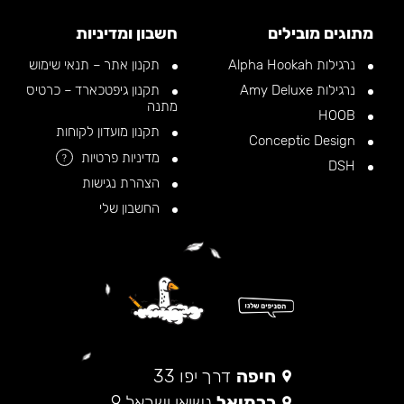
מתוגים מובילים
חשבון ומדיניות
נרגילות Alpha Hookah
תקנון אתר – תנאי שימוש
נרגילות Amy Deluxe
תקנון גיפטכארד – כרטיס
מתנה
HOOB
תקנון מועדון לקוחות
Conceptic Design
מדיניות פרטיות
?
DSH
הצהרת נגישות
החשבון שלי
חיפה
דרך יפו 33
כרמיאל
נשיאי ישראל 9