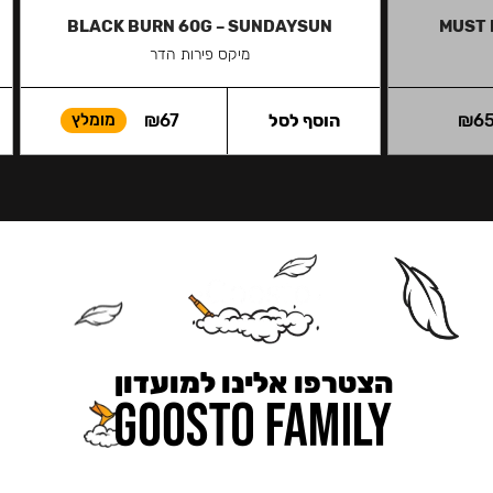
BLACK BURN 60G – SUNDAYSUN
MUST 
מיקס פירות הדר
6
₪
הוסף לסל
67
₪
מומלץ
הצטרפו אלינו למועדון
כאן מקבלים יותר — הטבות, עדכונים והפתעות בלעדיות.