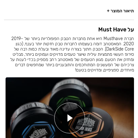
תיאור המוצר +
על Must Have
חברת Musthave היא אחת מחברות הטבק הפופולריות ביותר של 2019-
2020. המאסטהב דומה בעוצמתו לחברות טבק חזקות יותר בענף, (כגון
DarkSide Core). הטבק חתוך בצורה עדינה מאוד ובעלת כמות רבה של
סירופ העשוי מתמציות עילית שיוצר טעמים מדויקים ועמוקים ביותר, מבליט
ומחזק את הטעם. מגוון הטעמים של מאסטהב רחב מספיק בכדי לענות על
צרכיהם של המעשנים המתוחכמים והתובעניים ביותר שמחפשים דברים
מיוחדים, ספציפיים, ומדויקים בטעם!