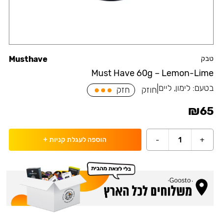
טבק
Musthave
Must Have 60g – Lemon-Lime
בטעם:
לימון, ליים
|
חוזק
חזק
₪
65
-
1
+
הוספה לעגלת קניות
+