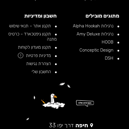
מתוגים מובילים
חשבון ומדיניות
נרגילות Alpha Hookah
תקנון אתר – תנאי שימוש
נרגילות Amy Deluxe
תקנון גיפטכארד – כרטיס
מתנה
HOOB
תקנון מועדון לקוחות
Conceptic Design
מדיניות פרטיות
?
DSH
הצהרת נגישות
החשבון שלי
חיפה
דרך יפו 33