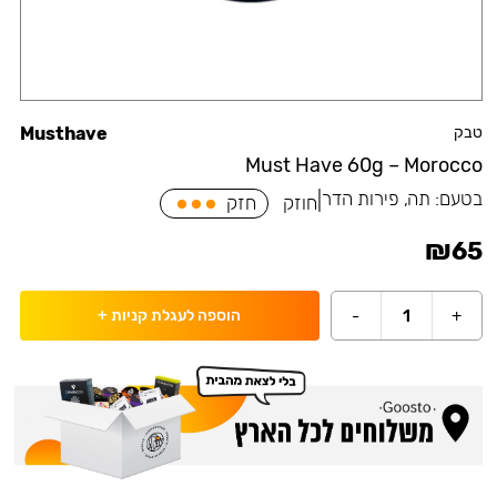
טבק
Musthave
Must Have 60g – Morocco
בטעם:
תה, פירות הדר
|
חוזק
חזק
₪
65
-
1
+
הוספה לעגלת קניות
+