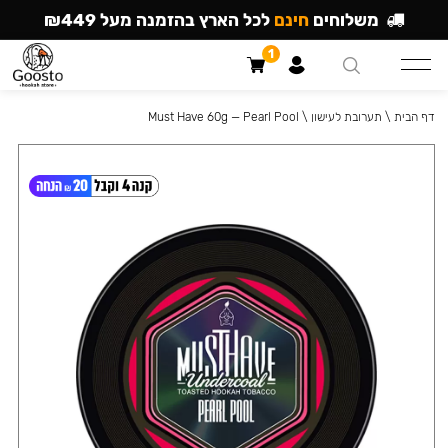
משלוחים
חינם
לכל הארץ בהזמנה מעל ₪449
1
דף הבית
\
תערובת לעישון
\
Must Have 60g — Pearl Pool