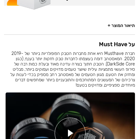
תיאור המוצר +
על Must Have
חברת Musthave היא אחת מחברות הטבק הפופולריות ביותר של 2019-
2020. המאסטהב דומה בעוצמתו לחברות טבק חזקות יותר בענף, (כגון
DarkSide Core). הטבק חתוך בצורה עדינה מאוד ובעלת כמות רבה של
סירופ העשוי מתמציות עילית שיוצר טעמים מדויקים ועמוקים ביותר, מבליט
ומחזק את הטעם. מגוון הטעמים של מאסטהב רחב מספיק בכדי לענות על
צרכיהם של המעשנים המתוחכמים והתובעניים ביותר שמחפשים דברים
מיוחדים, ספציפיים, ומדויקים בטעם!