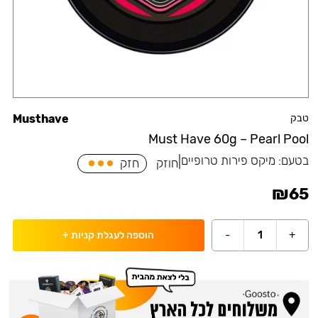
טבק
Musthave
Must Have 60g – Pearl Pool
בטעם:
מיקס פירות טרופיים
|
חוזק
חזק
₪
65
-
1
+
הוספה לעגלת קניות
+