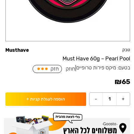
טבק
Musthave
Must Have 60g – Pearl Pool
בטעם:
מיקס פירות טרופיים
|
חוזק
חזק
₪
65
-
1
+
הוספה לעגלת קניות
+