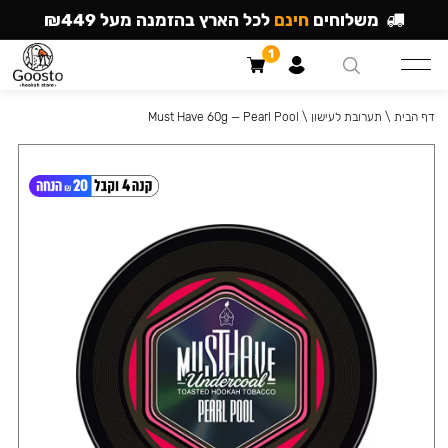
משלוחים
חינם
לכל הארץ בהזמנה מעל ₪449
1
דף הבית
\
תערובת לעישון
\
Must Have 60g — Pearl Pool