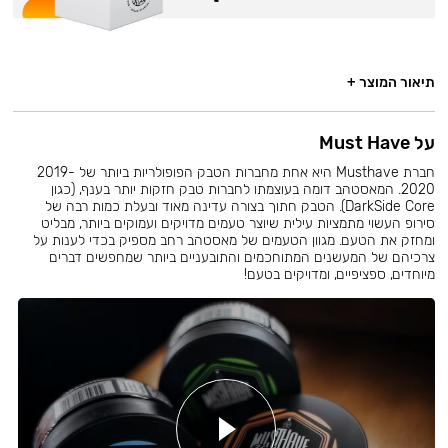
תיאור המוצר +
על Must Have
חברת Musthave היא אחת מחברות הטבק הפופולריות ביותר של 2019-
2020. המאסטהב דומה בעוצמתו לחברות טבק חזקות יותר בענף, (כגון
DarkSide Core). הטבק חתוך בצורה עדינה מאוד ובעלת כמות רבה של
סירופ העשוי מתמציות עילית שיוצר טעמים מדויקים ועמוקים ביותר, מבליט
ומחזק את הטעם. מגוון הטעמים של מאסטהב רחב מספיק בכדי לענות על
צרכיהם של המעשנים המתוחכמים והתובעניים ביותר שמחפשים דברים
מיוחדים, ספציפיים, ומדויקים בטעם!