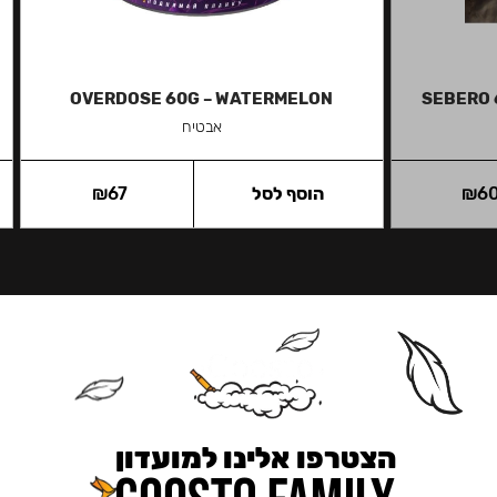
OVERDOSE 60G – WATERMELON
SEBERO 
אבטיח
6
₪
הוסף לסל
67
₪
הצטרפו אלינו למועדון