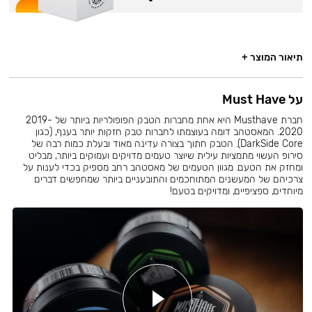
תיאור המוצר +
על Must Have
חברת Musthave היא אחת מחברות הטבק הפופולריות ביותר של 2019-
2020. המאסטהב דומה בעוצמתו לחברות טבק חזקות יותר בענף, (כגון
DarkSide Core). הטבק חתוך בצורה עדינה מאוד ובעלת כמות רבה של
סירופ העשוי מתמציות עילית שיוצר טעמים מדויקים ועמוקים ביותר, מבליט
ומחזק את הטעם. מגוון הטעמים של מאסטהב רחב מספיק בכדי לענות על
צרכיהם של המעשנים המתוחכמים והתובעניים ביותר שמחפשים דברים
מיוחדים, ספציפיים, ומדויקים בטעם!