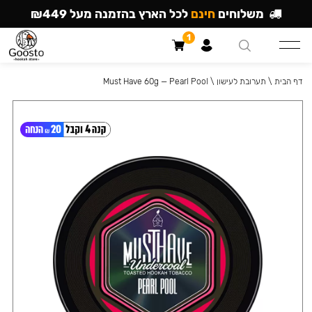
משלוחים
חינם
לכל הארץ בהזמנה מעל ₪449
1
דף הבית
\
תערובת לעישון
\
Must Have 60g — Pearl Pool