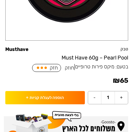
טבק
Musthave
Must Have 60g – Pearl Pool
בטעם:
מיקס פירות טרופיים
|
חוזק
חזק
₪
65
-
1
+
הוספה לעגלת קניות
+