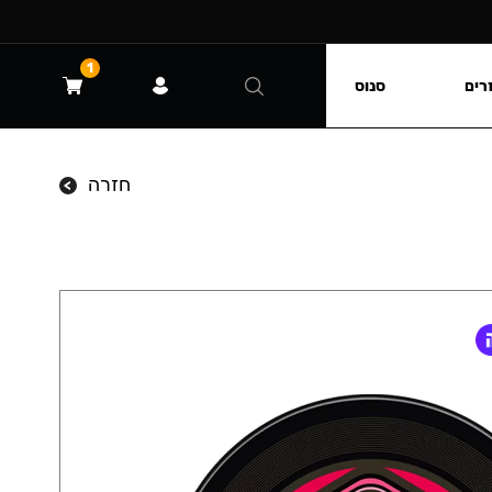
1
רים
סנוס
חזרה