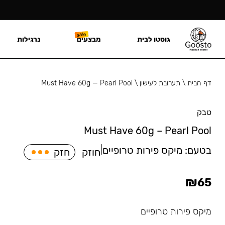
גוסטו לבית
מבצעים
נרגילות
דף הבית
\
תערובת לעישון
\
Must Have 60g — Pearl Pool
טבק
Must Have 60g – Pearl Pool
בטעם:
מיקס פירות טרופיים
|
חוזק
חזק
₪
65
מיקס פירות טרופיים