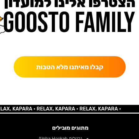
הצטרפו אלינו למועדון
כאן מקבלים יותר — הטבות, עדכונים והפתעות בלעדיות.
קבלו מאיתנו מלא הטבות
 KAPARA •
RELAX, KAPARA •
RELAX, KAPARA •
מתוגים מובילים
נרגילות Alpha Hookah