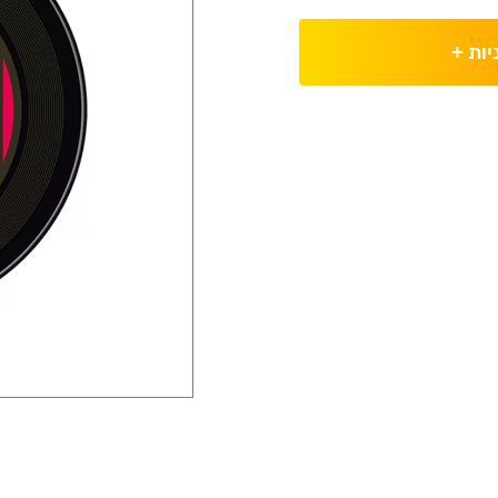
יות
+