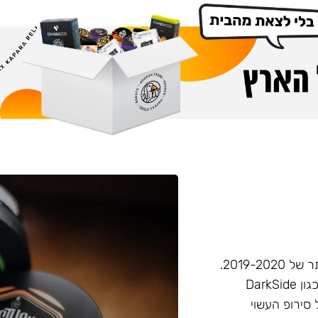
חברת Musthave היא אחת מחברות הטבק הפופולריות ביותר של 2019-2020.
המאסטהב דומה בעוצמתו לחברות טבק חזקות יותר בענף, (כגון DarkSide
 סירופ העשוי