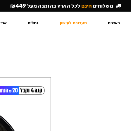
משלוחים
חינם
לכל הארץ בהזמנה מעל ₪449
ראשים
תערובת לעישון
גחלים
אביז