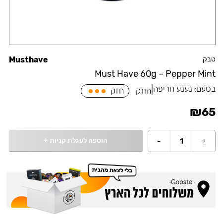
טבק
Musthave
Must Have 60g – Pepper Mint
בטעם:
נענע חריפה
|
חוזק
חזק
₪
65
הוספה לעגלת קניות
+
-
1
+