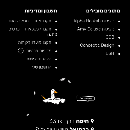
מתוגים מובילים
חשבון ומדיניות
נרגילות Alpha Hookah
תקנון אתר – תנאי שימוש
נרגילות Amy Deluxe
תקנון גיפטכארד – כרטיס
מתנה
HOOB
תקנון מועדון לקוחות
Conceptic Design
מדיניות פרטיות
?
DSH
הצהרת נגישות
החשבון שלי
חיפה
דרך יפו 33
כרמיאל
נשיאי ישראל 9