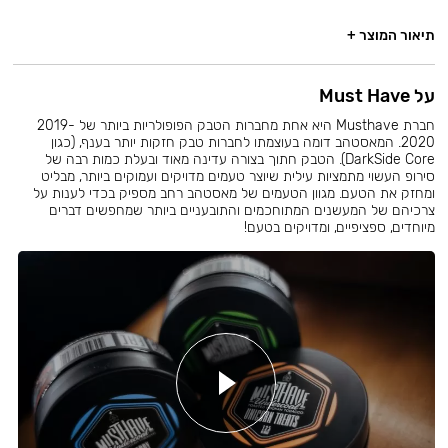
תיאור המוצר +
על Must Have
חברת Musthave היא אחת מחברות הטבק הפופולריות ביותר של 2019-
2020. המאסטהב דומה בעוצמתו לחברות טבק חזקות יותר בענף, (כגון
DarkSide Core). הטבק חתוך בצורה עדינה מאוד ובעלת כמות רבה של
סירופ העשוי מתמציות עילית שיוצר טעמים מדויקים ועמוקים ביותר, מבליט
ומחזק את הטעם. מגוון הטעמים של מאסטהב רחב מספיק בכדי לענות על
צרכיהם של המעשנים המתוחכמים והתובעניים ביותר שמחפשים דברים
מיוחדים, ספציפיים, ומדויקים בטעם!