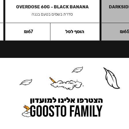
OVERDOSE 60G – BLACK BANANA
DARKSID
סדרת בשמים בטעם בננה
6
₪
הוסף לסל
67
₪
הצטרפו אלינו למועדון
כאן מקבלים יותר — הטבות, עדכונים והפתעות בלעדיות.