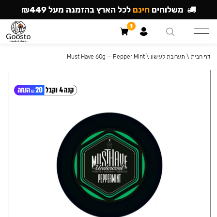
משלוחים
חינם
לכל הארץ בהזמנה מעל ₪449
1
דף הבית
\
תערובת לעישון
\
Must Have 60g — Pepper Mint