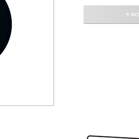
יות
+