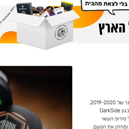
חברת Musthave היא אחת מחברות הטבק הפופולריות ביותר של 2019-2020.
המאסטהב דומה בעוצמתו לחברות טבק חזקות יותר בענף, (כגון DarkSide
 סירופ העשוי
 ומחזק את הטעם.