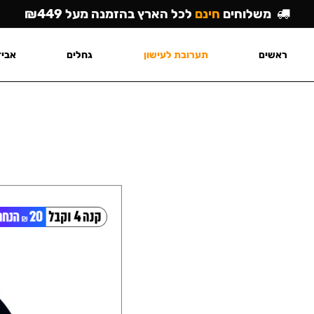
משלוחים
חינם
לכל הארץ בהזמנה מעל ₪449
ראשים
תערובת לעישון
גחלים
אביז