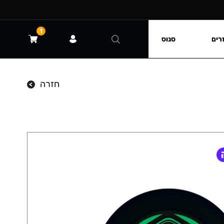
1
רים
סנוס
חזרה