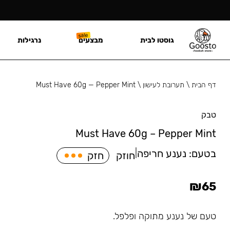
גוסטו לבית
מבצעים
נרגילות
דף הבית
\
תערובת לעישון
\
Must Have 60g — Pepper Mint
טבק
Must Have 60g – Pepper Mint
בטעם:
נענע חריפה
|
חוזק
חזק
₪
65
טעם של נענע מתוקה ופלפל.