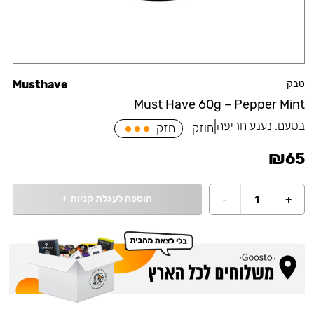
טבק
Musthave
Must Have 60g – Pepper Mint
בטעם:
נענע חריפה
|
חוזק
חזק
₪
65
הוספה לעגלת קניות
+
-
1
+