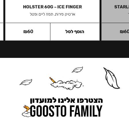
HOLSTER 60G – ICE FINGER
STARL
ארטיק פירות, תפוז ליים ופטל
6
₪
הוסף לסל
60
₪
הצטרפו אלינו למועדון
כאן מקבלים יותר — הטבות, עדכונים והפתעות בלעדיות.