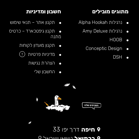
מתוגים מובילים
חשבון ומדיניות
נרגילות Alpha Hookah
תקנון אתר – תנאי שימוש
נרגילות Amy Deluxe
תקנון גיפטכארד – כרטיס
מתנה
HOOB
תקנון מועדון לקוחות
Conceptic Design
מדיניות פרטיות
?
DSH
הצהרת נגישות
החשבון שלי
חיפה
דרך יפו 33
כרמיאל
נשיאי ישראל 9