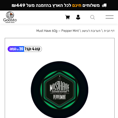
משלוחים
חינם
לכל הארץ בהזמנה מעל ₪449
דף הבית
\
תערובת לעישון
\
Must Have 60g — Pepper Mint